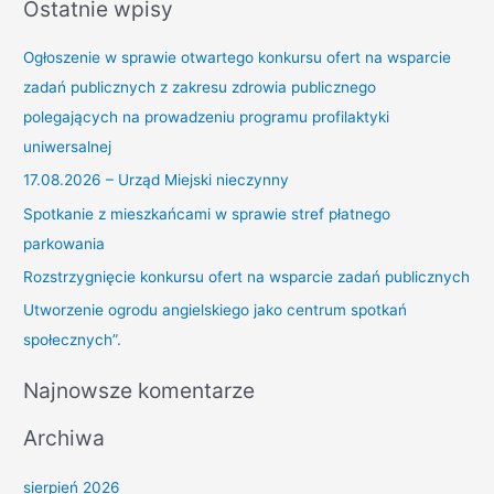
Ostatnie wpisy
u
k
Ogłoszenie w sprawie otwartego konkursu ofert na wsparcie
a
zadań publicznych z zakresu zdrowia publicznego
j
polegających na prowadzeniu programu profilaktyki
d
uniwersalnej
l
17.08.2026 – Urząd Miejski nieczynny
a
Spotkanie z mieszkańcami w sprawie stref płatnego
:
parkowania
Rozstrzygnięcie konkursu ofert na wsparcie zadań publicznych
Utworzenie ogrodu angielskiego jako centrum spotkań
społecznych”.
Najnowsze komentarze
Archiwa
sierpień 2026