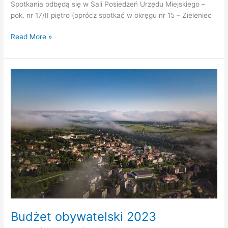
Spotkania odbędą się w Sali Posiedzeń Urzędu Miejskiego –
pok. nr 17/II piętro (oprócz spotkać w okręgu nr 15 – Zieleniec
Read More »
Budżet
obywatelski
2023
Budżet obywatelski 2023