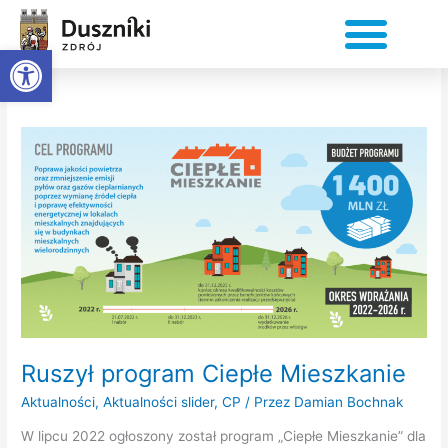
do
Przejdź
treści
do
wrzesień 2022
Otwórz pasek narzędzi
treści
Ruszył
program
Ciepłe
Mieszkanie
Ruszył program Ciepłe Mieszkanie
Aktualności
,
Aktualności slider
,
CP
/ Przez
Damian Bochnak
W lipcu 2022 ogłoszony został program „Ciepłe Mieszkanie” dla